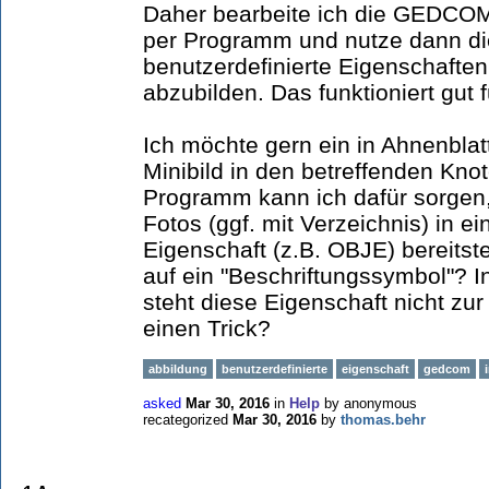
Daher bearbeite ich die GEDCOM
per Programm und nutze dann die
benutzerdefinierte Eigenschafte
abzubilden. Das funktioniert gut fü
Ich möchte gern ein in Ahnenblatt
Minibild in den betreffenden Kn
Programm kann ich dafür sorgen
Fotos (ggf. mit Verzeichnis) in ei
Eigenschaft (z.B. OBJE) bereitst
auf ein "Beschriftungssymbol"? In
steht diese Eigenschaft nicht zur
einen Trick?
abbildung
benutzerdefinierte
eigenschaft
gedcom
asked
Mar 30, 2016
in
Help
by
anonymous
recategorized
Mar 30, 2016
by
thomas.behr